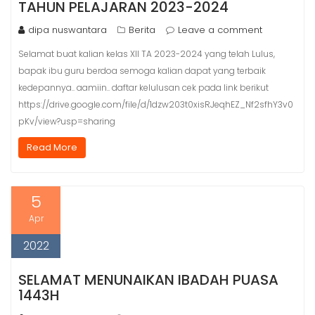
TAHUN PELAJARAN 2023-2024
dipa nuswantara
Berita
Leave a comment
Selamat buat kalian kelas XII TA 2023-2024 yang telah Lulus,
bapak ibu guru berdoa semoga kalian dapat yang terbaik
kedepannya.. aamiin.. daftar kelulusan cek pada link berikut
https://drive.google.com/file/d/1dzw203t0xisRJeqhEZ_Nf2sfhY3v0
pKv/view?usp=sharing
Read More
5
Apr
2022
SELAMAT MENUNAIKAN IBADAH PUASA
1443H