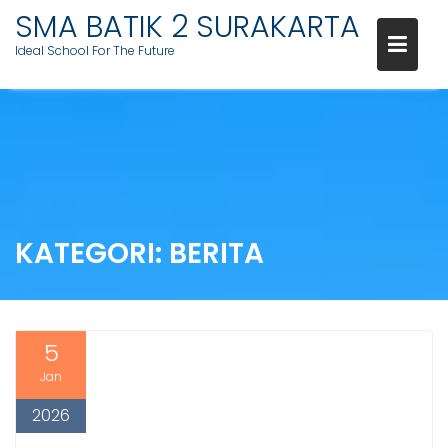
Skip
SMA BATIK 2 SURAKARTA
to
Ideal School For The Future
content
KATEGORI:
BERITA
5
Jan
2026