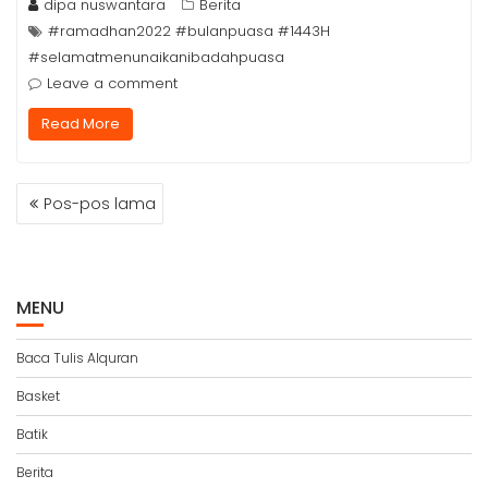
dipa nuswantara
Berita
#ramadhan2022 #bulanpuasa #1443H
#selamatmenunaikanibadahpuasa
Leave a comment
Read More
NAVIGASI
Pos-pos lama
POS
MENU
Baca Tulis Alquran
Basket
Batik
Berita