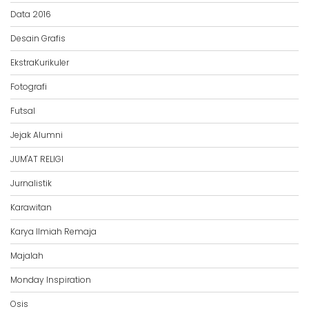
Data 2016
Desain Grafis
EkstraKurikuler
Fotografi
Futsal
Jejak Alumni
JUM'AT RELIGI
Jurnalistik
Karawitan
Karya Ilmiah Remaja
Majalah
Monday Inspiration
Osis