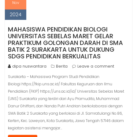
Nov
2024
MAHASISWA PENDIDIKAN BIOLOGI
UNIVERSITAS SEBELAS MARET GELAR
PRAKTIKUM GOLONGAN DARAH DI SMA
BATIK 2 SURAKARTA UNTUK DUKUNG
SDGS PENDIDIKAN BERKUALITAS
dipa nuswantara
Berita
Leave a comment
Surakarta – Mahasiswa Program Studi Pendidikan
Biologi https://fkip.uns.ac.id/ Fakultas Keguruan dan Ilmu
Pendidikan (FKIP) https://uns.ac.id/id/ Universitas Sebelas Maret
(UNS) Surakarta yang terdiri dari Ayu Pramudita, Muhammad
Danur Ghiffarri, dan Nanda Putri Andrian berkolaborasi dengan
SMA Batik 2 Surakarta yang berlokasi di Jl. Samratulangi No.86,
Kerten, Kec. Laweyan, Kota Surakarta, Jawa Tengah 57146 dalam
kegiatan asistensi mengajar…