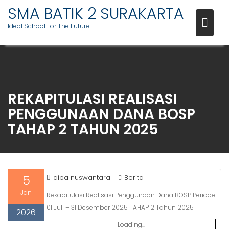
Skip
SMA BATIK 2 SURAKARTA
to
Ideal School For The Future
content
REKAPITULASI REALISASI
PENGGUNAAN DANA BOSP
TAHAP 2 TAHUN 2025
5
dipa nuswantara
Berita
Jan
Rekapitulasi Realisasi Penggunaan Dana BOSP Periode
01 Juli – 31 Desember 2025 TAHAP 2 Tahun 2025
2026
Loading...