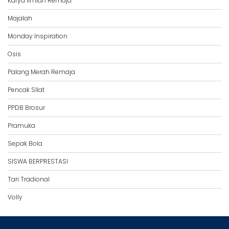
Karya Ilmiah Remaja
Majalah
Monday Inspiration
Osis
Palang Merah Remaja
Pencak SIlat
PPDB Brosur
Pramuka
Sepak Bola
SISWA BERPRESTASI
Tari Tradional
Volly