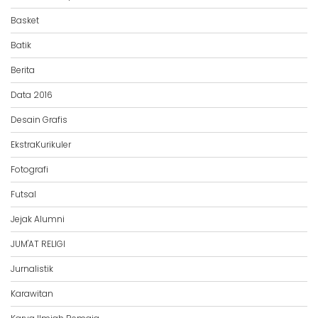
Basket
Batik
Berita
Data 2016
Desain Grafis
EkstraKurikuler
Fotografi
Futsal
Jejak Alumni
JUM'AT RELIGI
Jurnalistik
Karawitan