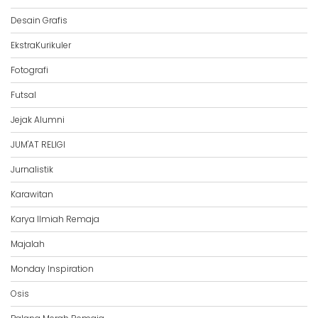
Desain Grafis
EkstraKurikuler
Fotografi
Futsal
Jejak Alumni
JUM'AT RELIGI
Jurnalistik
Karawitan
Karya Ilmiah Remaja
Majalah
Monday Inspiration
Osis