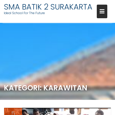
SMA BATIK 2 SURAKARTA
Ideal School For The Future
Skip
to
content
KATEGORI:
KARAWITAN
5