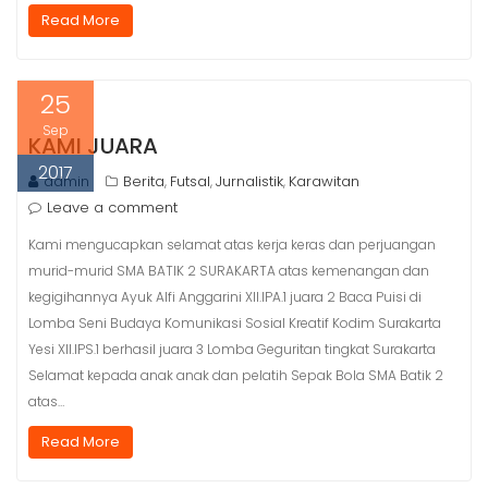
Read More
25
Sep
KAMI JUARA
2017
admin
Berita
Futsal
Jurnalistik
Karawitan
,
,
,
Leave a comment
Kami mengucapkan selamat atas kerja keras dan perjuangan
murid-murid SMA BATIK 2 SURAKARTA atas kemenangan dan
kegigihannya Ayuk Alfi Anggarini XII.IPA.1 juara 2 Baca Puisi di
Lomba Seni Budaya Komunikasi Sosial Kreatif Kodim Surakarta
Yesi XII.IPS.1 berhasil juara 3 Lomba Geguritan tingkat Surakarta
Selamat kepada anak anak dan pelatih Sepak Bola SMA Batik 2
atas…
Read More